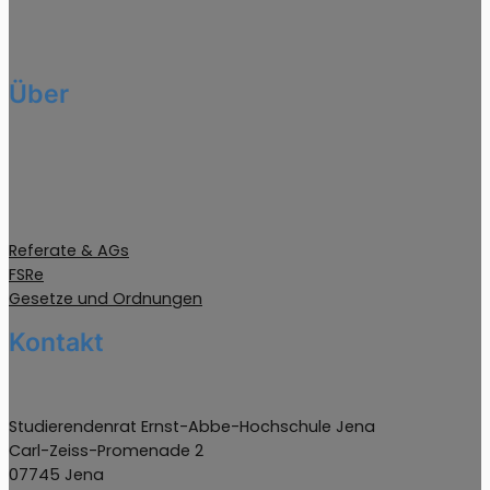
Über
Referate & AGs
FSRe
Gesetze und Ordnungen
Kontakt
Studierendenrat Ernst-Abbe-Hochschule Jena
Carl-Zeiss-Promenade 2
07745 Jena