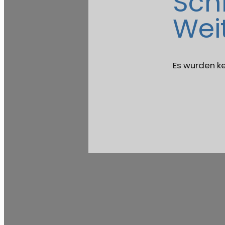
Sch
Wei
Es wurden k