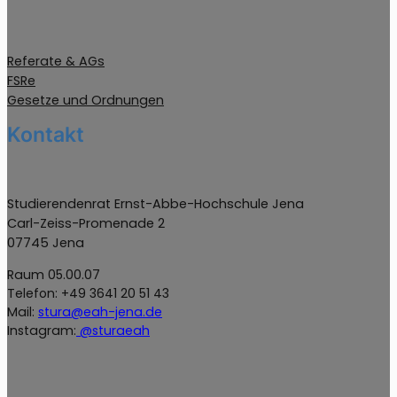
Referate & AGs
FSRe
Gesetze und Ordnungen
Kontakt
Studierendenrat Ernst-Abbe-Hochschule Jena
Carl-Zeiss-Promenade 2
07745 Jena
Raum 05.00.07
Telefon: +49 3641 20 51 43
Mail:
stura@eah-jena.de
Instagram:
@sturaeah