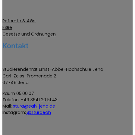
Referate & AGs
FSRe
Gesetze und Ordnungen
Kontakt
Studierendenrat Ernst-Abbe-Hochschule Jena
Carl-Zeiss-Promenade 2
07745 Jena
Raum 05.00.07
Telefon: +49 3641 20 51 43
Mail:
stura@eah-jena.de
Instagram:
@sturaeah