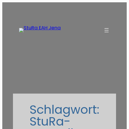
Zum
Inhalt
springen
Schlagwort:
StuRa-