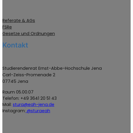
Referate & AGs
FSRe
Gesetze und Ordnungen
Kontakt
Studierendenrat Ernst-Abbe-Hochschule Jena
Carl-Zeiss-Promenade 2
07745 Jena
Raum 05.00.07
Telefon: +49 3641 20 51 43
Mail:
stura@eah-jena.de
Instagram:
@sturaeah